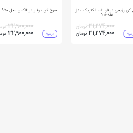
کن رژیمی دوقلو ناسا الکتریک مدل
سرخ کن دوقلو دونالکس مدل DN-970
NS-815
32,900,000
31,274,000
تومان
توم
32,900,000
31,274,000
تومان
توم
%0.0
%0.