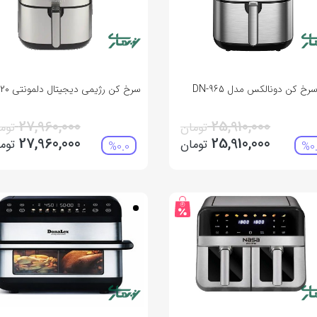
رخ کن دونالکس مدل DN-965
سرخ کن رژیمی دیجیتال دلمونتی DL820
27,960,000
25,910,000
تومان
توم
27,960,000
25,910,000
تومان
توم
%0.0
%0.