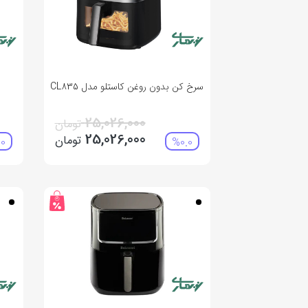
سرخ کن بدون روغن کاستلو مدل CL835
س
25,026,000
تومان
25,026,000
تومان
0
%0.0