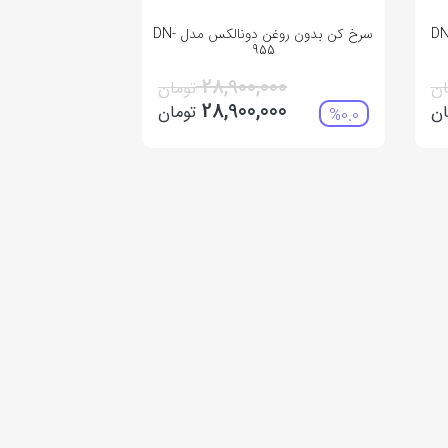
سرخ کن بدون روغن دونالکس مدل DN-
955
28,900,000
ان
تومان
28,900,000
ان
تومان
%0.0