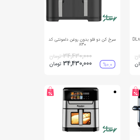
سرخ کن دو قلو بدون روغن دلمونتی کد
830
34,430,000
ان
تومان
34,430,000
ان
تومان
%0.0